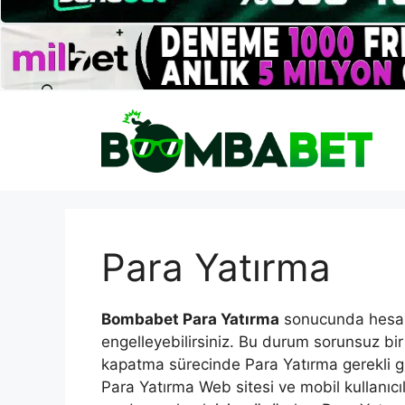
İçeriğe
atla
Para Yatırma
Bombabet Para Yatırma
sonucunda hesabını
engelleyebilirsiniz. Bu durum sorunsuz b
kapatma sürecinde Para Yatırma gerekli gü
Para Yatırma Web sitesi ve mobil kullanıcıl