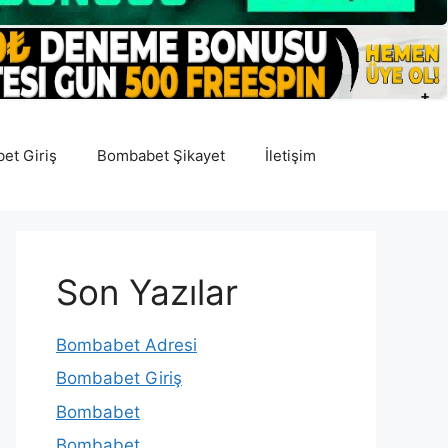
et Giriş
Bombabet Şikayet
İletişim
Son Yazılar
Bombabet Adresi
Bombabet Giriş
Bombabet
Bombabet