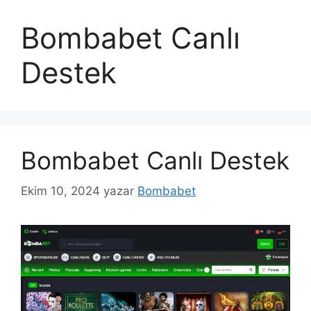
Bombabet Canlı
Destek
Bombabet Canlı Destek
Ekim 10, 2024
yazar
Bombabet