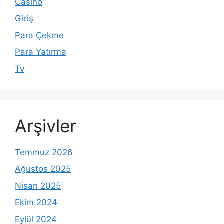
Casino
Giriş
Para Çekme
Para Yatırma
Tv
Arşivler
Temmuz 2026
Ağustos 2025
Nisan 2025
Ekim 2024
Eylül 2024