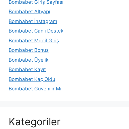
Bombabet Giriş Sayfası
Bombabet Altyapı
Bombabet İnstagram
Bombabet Canlı Destek
Bombabet Mobil Giriş
Bombabet Bonus
Bombabet Üyelik
Bombabet Kayıt
Bombabet Kaç Oldu
Bombabet Güvenilir Mi
Kategoriler