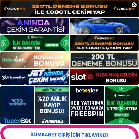
×
BOMBABET GİRİŞ İÇİN TIKLAYINIZ!