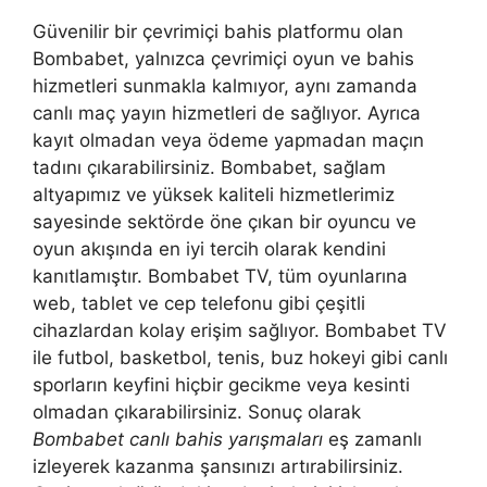
Güvenilir bir çevrimiçi bahis platformu olan
Bombabet, yalnızca çevrimiçi oyun ve bahis
hizmetleri sunmakla kalmıyor, aynı zamanda
canlı maç yayın hizmetleri de sağlıyor. Ayrıca
kayıt olmadan veya ödeme yapmadan maçın
tadını çıkarabilirsiniz. Bombabet, sağlam
altyapımız ve yüksek kaliteli hizmetlerimiz
sayesinde sektörde öne çıkan bir oyuncu ve
oyun akışında en iyi tercih olarak kendini
kanıtlamıştır. Bombabet TV, tüm oyunlarına
web, tablet ve cep telefonu gibi çeşitli
cihazlardan kolay erişim sağlıyor. Bombabet TV
ile futbol, ​​basketbol, ​​tenis, buz hokeyi gibi canlı
sporların keyfini hiçbir gecikme veya kesinti
olmadan çıkarabilirsiniz. Sonuç olarak
Bombabet
canlı bahis yarışmaları
eş zamanlı
izleyerek kazanma şansınızı artırabilirsiniz.