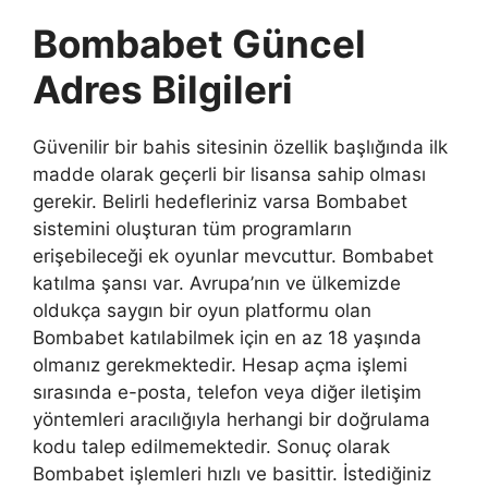
Bombabet Güncel
Adres Bilgileri
Güvenilir bir bahis sitesinin özellik başlığında ilk
madde olarak geçerli bir lisansa sahip olması
gerekir. Belirli hedefleriniz varsa Bombabet
sistemini oluşturan tüm programların
erişebileceği ek oyunlar mevcuttur. Bombabet
katılma şansı var. Avrupa’nın ve ülkemizde
oldukça saygın bir oyun platformu olan
Bombabet katılabilmek için en az 18 yaşında
olmanız gerekmektedir. Hesap açma işlemi
sırasında e-posta, telefon veya diğer iletişim
yöntemleri aracılığıyla herhangi bir doğrulama
kodu talep edilmemektedir. Sonuç olarak
Bombabet işlemleri hızlı ve basittir. İstediğiniz