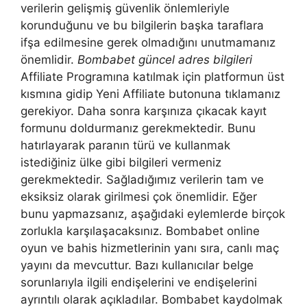
verilerin gelişmiş güvenlik önlemleriyle
korunduğunu ve bu bilgilerin başka taraflara
ifşa edilmesine gerek olmadığını unutmamanız
önemlidir.
Bombabet güncel adres bilgileri
Affiliate Programına katılmak için platformun üst
kısmına gidip Yeni Affiliate butonuna tıklamanız
gerekiyor. Daha sonra karşınıza çıkacak kayıt
formunu doldurmanız gerekmektedir. Bunu
hatırlayarak paranın türü ve kullanmak
istediğiniz ülke gibi bilgileri vermeniz
gerekmektedir. Sağladığımız verilerin tam ve
eksiksiz olarak girilmesi çok önemlidir. Eğer
bunu yapmazsanız, aşağıdaki eylemlerde birçok
zorlukla karşılaşacaksınız. Bombabet online
oyun ve bahis hizmetlerinin yanı sıra, canlı maç
yayını da mevcuttur. Bazı kullanıcılar belge
sorunlarıyla ilgili endişelerini ve endişelerini
ayrıntılı olarak açıkladılar. Bombabet kaydolmak