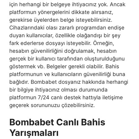
için herhangi bir belgeye ihtiyacınız yok. Ancak
platformun yönergelerini dikkate alırsanız,
gerekirse üyelerden belge isteyebilirsiniz.
Cihazlarındaki olası zararlı programdan endişe
duyan kullanıcılar, özellikle olağandışı bir şey
fark ederlerse dosyayı isteyebilir. Örneğin,
hesabın güvenilirliğini doğrulamak, hesabın
gerçek bir kullanıcı tarafından oluşturulduğunu
göstermek vb. Belgeler gerekli olabilir. Bahis
platformunun ve kullanıcıların güvenilirliği buna
bağlıdır. Bombabet dosyanız hakkında herhangi
bir bilgiye ihtiyacınız olması durumunda
platformun 7/24 canlı destek hattıyla iletişime
geçerek sorununuzu çözebilirsiniz.
Bombabet Canlı Bahis
Yarışmaları